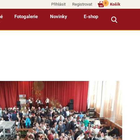
0
Přihlásit
Registrovat
Košík
né
Fotogalerie
Novinky
E-shop
y