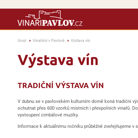
Úvod
Vinařství v Pavlově
Výstava vín
Výstava vín
TRADIČNÍ VÝSTAVA VÍN
V dubnu se v pavlovském kulturním domě koná tradiční vý
ochutnat přes 600 vzorků místních i přespolních vinařů. D
vystoupení cimbálové muziky.
Informace k aktuálnímu ročníku průběžně zveřejňujeme v 