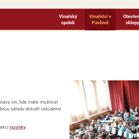
Vinařský
Vinařství v
Otevře
spolek
Pavlově
sklep
stava vín, kde máte možnost
obrou náladu dotváří celodenní
sekci
novinky
.