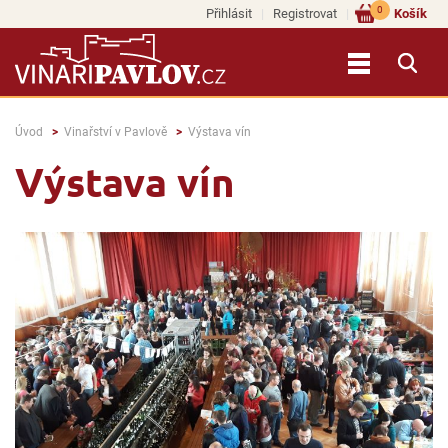
0
Přihlásit
Registrovat
Košík
Úvod
Vinařství v Pavlově
Výstava vín
Výstava vín