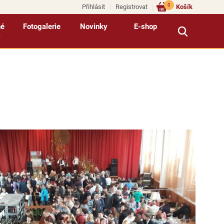
0
Přihlásit
Registrovat
Košík
né
Fotogalerie
Novinky
E-shop
y