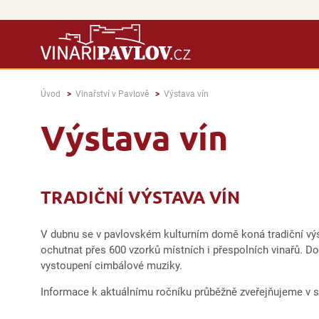
Úvod
Vinařství v Pavlově
Výstava vín
Výstava vín
TRADIČNÍ VÝSTAVA VÍN
V dubnu se v pavlovském kulturním domě koná tradiční vý
ochutnat přes 600 vzorků místních i přespolních vinařů. D
vystoupení cimbálové muziky.
Informace k aktuálnímu ročníku průběžně zveřejňujeme v 