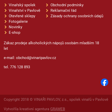
Vinařský spolek
Obchodní podmínky
Vinařství v Pavlově
Reklamační řád
Otevřené sklepy
Zásady ochrany osobních údajů
Fotogalerie
Novinky
E-shop
Zákaz prodeje alkoholických nápojů osobám mladším 18
let
e-mail: obchod@vinaripavlov.cz
tel. 776 128 893
Copyright 2018 © VINAŘI PAVLOV, z.s., spolek vinařů v Pavlově
Vytvořila kreativní agentura
GRAWEB