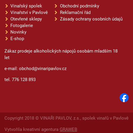
Vinařský spolek
Obchodní podmínky
Vinařství v Pavlově
Reklamační řád
Otevřené sklepy
Zásady ochrany osobních údajů
Fotogalerie
Novinky
E-shop
Zákaz prodeje alkoholických nápojů osobám mladším 18
let
e-mail: obchod@vinaripavlov.cz
tel. 776 128 893
Copyright 2018 © VINAŘI PAVLOV, z.s., spolek vinařů v Pavlově
Vytvořila kreativní agentura
GRAWEB