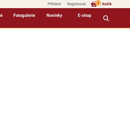
0
Přihlásit
Registrovat
Košík
né
Fotogalerie
Novinky
E-shop
y