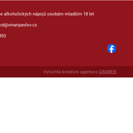
je alkoholických nápojů osobám mladším 18 let
od@vinaripavlov.cz
893
Vytvořila kreativní agentura
GRAWEB