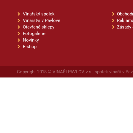
Vinařský spolek
Obchod
Vinařství v Pavlově
Reklama
Otevřené sklepy
Zásady 
Fotogalerie
Novinky
E-shop
Copyright 2018 © VINAŘI PAVLOV, z.s., spolek vinařů v Pav