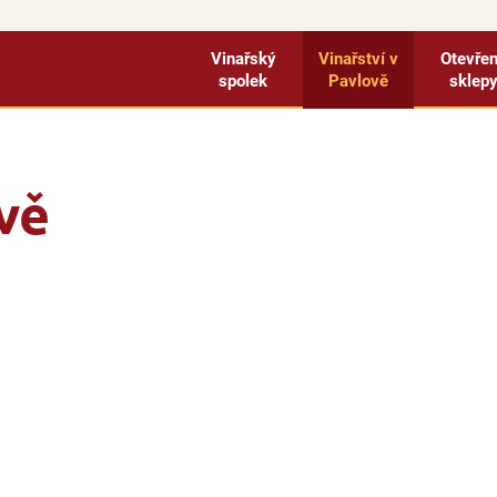
Vinařský
Vinařství v
Otevře
spolek
Pavlově
sklep
vě