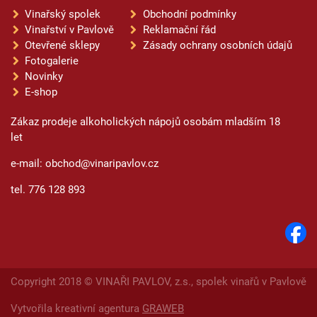
Vinařský spolek
Obchodní podmínky
Vinařství v Pavlově
Reklamační řád
Otevřené sklepy
Zásady ochrany osobních údajů
Fotogalerie
Novinky
E-shop
Zákaz prodeje alkoholických nápojů osobám mladším 18
let
e-mail: obchod@vinaripavlov.cz
tel. 776 128 893
Copyright 2018 © VINAŘI PAVLOV, z.s., spolek vinařů v Pavlově
Vytvořila kreativní agentura
GRAWEB