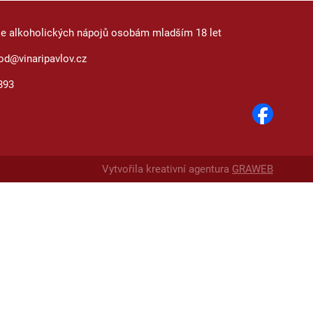
je alkoholických nápojů osobám mladším 18 let
od@vinaripavlov.cz
893
Vytvořila kreativní agentura
GRAWEB