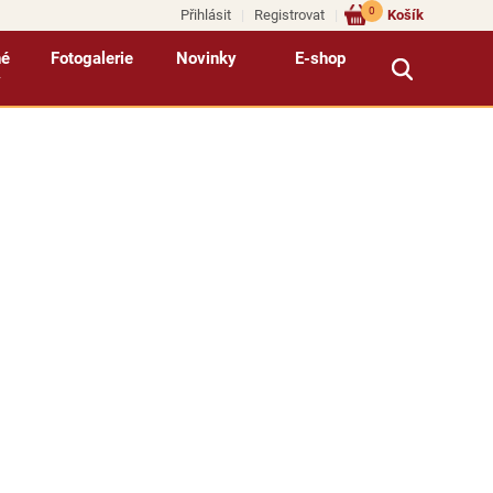
0
Přihlásit
Registrovat
Košík
né
Fotogalerie
Novinky
E-shop
y