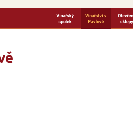
Vinařský
Vinařství v
Otevře
spolek
Pavlově
sklep
vě