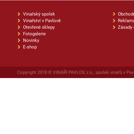
Vinařský spolek
Obchod
Vinařství v Pavlově
Reklama
Otevřené sklepy
Zásady 
Fotogalerie
Novinky
E-shop
Copyright 2018 © VINAŘI PAVLOV, z.s., spolek vinařů v Pav