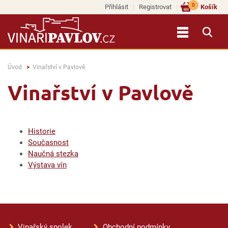
0
Přihlásit
Registrovat
Košík
Úvod
Vinařství v Pavlově
Vinařství v Pavlově
Historie
Současnost
Naučná stezka
Výstava vín
Vinařský spolek
Obchodní podmínky