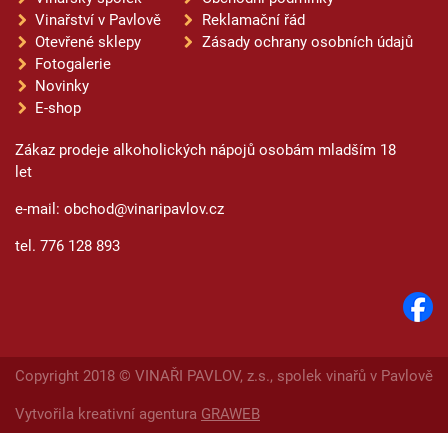
Vinařství v Pavlově
Reklamační řád
Otevřené sklepy
Zásady ochrany osobních údajů
Fotogalerie
Novinky
E-shop
Zákaz prodeje alkoholických nápojů osobám mladším 18
let
e-mail: obchod@vinaripavlov.cz
tel. 776 128 893
Copyright 2018 © VINAŘI PAVLOV, z.s., spolek vinařů v Pavlově
Vytvořila kreativní agentura
GRAWEB