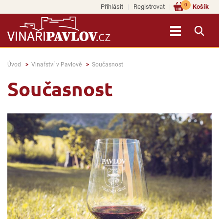
0
Přihlásit
Registrovat
Košík
Úvod
Vinařství v Pavlově
Současnost
Současnost