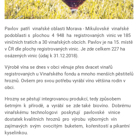
Pavlov patří vinařské oblasti Morava - Mikulovské vinařské
podoblasti s plochou 4 948 ha registrovaných vinic ve 185
viničních tratích a 30 vinařských obcích. Pavlov je na 15. místě
v ČR dle plochy registrovaných vinic. Je zde celkem 227 ha
osázených vinic (údaj k 31.12.2018).
Výrobě vína se dnes v obci věnuje přes dvacet vinařů
registrovaných u Vinařského fondu a mnoho menších pěstitelů
hroznů. Ovšem pro svou potřebu vyrábí víno většina rodin v
obci.
Hrozny se pěstují integrovanou produkcí, tedy způsobem
šetrným k přírodě, a vyrábí se zde také biovíno. Dobrému
vinařskému technologovi poskytují pavlovské vinice
dostatek kvalitních hroznů pro výrobu výborných vín
zajímavých svým ovocitým buketem, kořenitostí a pikantní
kyselinkou.