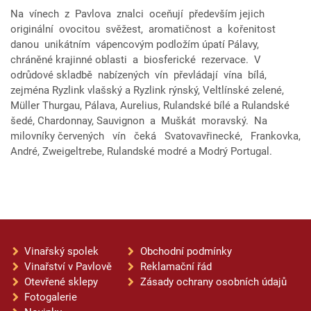
Na vínech z Pavlova znalci oceňují především jejich
originální ovocitou svěžest, aromatičnost a kořenitost
danou unikátním vápencovým podložím úpatí Pálavy,
chráněné krajinné oblasti a biosferické rezervace. V
odrůdové skladbě nabízených vín převládají vína bílá,
zejména Ryzlink vlašský a Ryzlink rýnský, Veltlínské zelené,
Müller Thurgau, Pálava, Aurelius, Rulandské bílé a Rulandské
šedé, Chardonnay, Sauvignon a Muškát moravský. Na
milovníky červených vín čeká Svatovavřinecké, Frankovka,
André, Zweigeltrebe, Rulandské modré a Modrý Portugal.
Vinařský spolek
Obchodní podmínky
Vinařství v Pavlově
Reklamační řád
Otevřené sklepy
Zásady ochrany osobních údajů
Fotogalerie