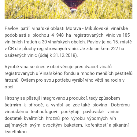
Pavlov patří vinařské oblasti Morava - Mikulovské vinařské
podoblasti s plochou 4 948 ha registrovaných vinic ve 185
viničních tratích a 30 vinařských obcích. Pavlov je na 15. místě
v ČR dle plochy registrovaných vinic. Je zde celkem 227 ha
osázených vinic (údaj k 31.12.2018).
Výrobě vína se dnes v obci věnuje přes dvacet vinařů
registrovaných u Vinařského fondu a mnoho menších pěstitelů
hroznů. Ovšem pro svou potřebu vyrábí víno většina rodin v
obci.
Hrozny se pěstují integrovanou produkcí, tedy způsobem
šetrným k přírodě, a vyrábí se zde také biovíno. Dobrému
vinařskému technologovi poskytují pavlovské vinice
dostatek kvalitních hroznů pro výrobu výborných vín
zajímavých svým ovocitým buketem, kořenitostí a pikantní
kyselinkou.