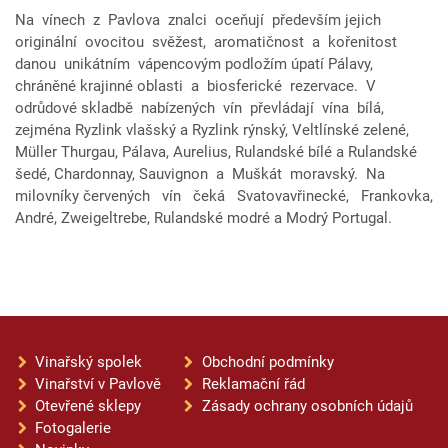
Na vínech z Pavlova znalci oceňují především jejich
originální ovocitou svěžest, aromatičnost a kořenitost
danou unikátním vápencovým podložím úpatí Pálavy,
chráněné krajinné oblasti a biosferické rezervace. V
odrůdové skladbě nabízených vín převládají vína bílá,
zejména Ryzlink vlašský a Ryzlink rýnský, Veltlínské zelené,
Müller Thurgau, Pálava, Aurelius, Rulandské bílé a Rulandské
šedé, Chardonnay, Sauvignon a Muškát moravský. Na
milovníky červených vín čeká Svatovavřinecké, Frankovka,
André, Zweigeltrebe, Rulandské modré a Modrý Portugal.
Vinařský spolek
Obchodní podmínky
Vinařství v Pavlově
Reklamační řád
Otevřené sklepy
Zásady ochrany osobních údajů
Fotogalerie