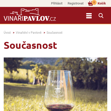
0
Přihlásit
Registrovat
Košík
Úvod
Vinařství v Pavlově
Současnost
Současnost