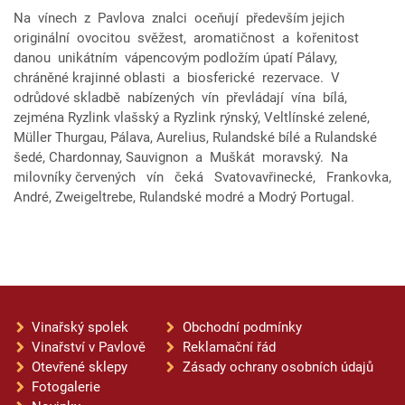
Na vínech z Pavlova znalci oceňují především jejich
originální ovocitou svěžest, aromatičnost a kořenitost
danou unikátním vápencovým podložím úpatí Pálavy,
chráněné krajinné oblasti a biosferické rezervace. V
odrůdové skladbě nabízených vín převládají vína bílá,
zejména Ryzlink vlašský a Ryzlink rýnský, Veltlínské zelené,
Müller Thurgau, Pálava, Aurelius, Rulandské bílé a Rulandské
šedé, Chardonnay, Sauvignon a Muškát moravský. Na
milovníky červených vín čeká Svatovavřinecké, Frankovka,
André, Zweigeltrebe, Rulandské modré a Modrý Portugal.
Vinařský spolek
Obchodní podmínky
Vinařství v Pavlově
Reklamační řád
Otevřené sklepy
Zásady ochrany osobních údajů
Fotogalerie