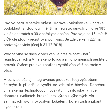
Pavlov patří vinařské oblasti Morava - Mikulovské vinařské
podoblasti s plochou 4 948 ha registrovaných vinic ve 185
viničních tratích a 30 vinařských obcích. Pavlov je na 15. místě
v ČR dle plochy registrovaných vinic. Je zde celkem 227 ha
osázených vinic (údaj k 31.12.2018).
Výrobě vína se dnes v obci věnuje přes dvacet vinařů
registrovaných u Vinařského fondu a mnoho menších pěstitelů
hroznů. Ovšem pro svou potřebu vyrábí víno většina rodin v
obci.
Hrozny se pěstují integrovanou produkcí, tedy způsobem
šetrným k přírodě, a vyrábí se zde také biovíno. Dobrému
vinařskému technologovi poskytují pavlovské vinice
dostatek kvalitních hroznů pro výrobu výborných vín
zajímavých svým ovocitým buketem, kořenitostí a pikantní
kyselinkou.