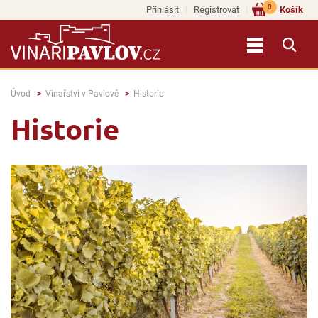
0
Přihlásit
Registrovat
Košík
Úvod
Vinařství v Pavlově
Historie
Historie