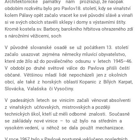
Architektonické památky nám prozrazují, že naopak
obdobím rozkvětu bylo pro Pavlov18. století, kdy se vinařství
kolem Pálavy opět začalo vracet ke své původní slávě a vinaři
si ve svých obcích stavěli sklepy i domy s výstavními štíty.
Kromě kostela sv. Barbory, barokního hřbitova ohrazeného zdí
s nárožními věžicemi, soch
V původně slovanské osadě se už počátkem 13. století
začalo usazovat zejména německy mluvící obyvatelstvo,
které zde žilo až do poválečného odsunu v letech 1945–46.
V období po druhé světové válce do Pavlova přišli čeští
občané. Většinou mladí lidé nepocházeli jen z okolních
obcí, ale také z horských oblastí Kopanic z Bílých Karpat,
Slovácka, Valašska či Vysočiny.
V padesátých letech se vinicím začali věnovat absolventi
z vinařských učňovských, mistrovských a později
technických škol, kteří už měli odborné znalosti. Současně
se zakládaly nové vinice – to už bylo na středním a
vysokém vedení, u něhož se dala použít mechanizace.
V roce 1967 bylo v Pavlově postupně vyklučeno posledních