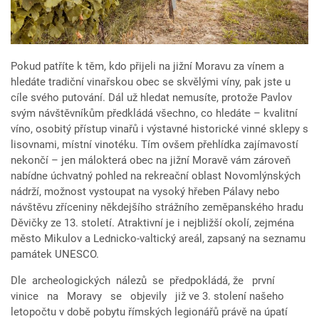
Pokud patříte k těm, kdo přijeli na jižní Moravu za vínem a
hledáte tradiční vinařskou obec se skvělými víny, pak jste u
cíle svého putování. Dál už hledat nemusíte, protože Pavlov
svým návštěvníkům předkládá všechno, co hledáte – kvalitní
víno, osobitý přístup vinařů i výstavné historické vinné sklepy s
lisovnami, místní vinotéku. Tím ovšem přehlídka zajímavostí
nekončí – jen málokterá obec na jižní Moravě vám zároveň
nabídne úchvatný pohled na rekreační oblast Novomlýnských
nádrží, možnost vystoupat na vysoký hřeben Pálavy nebo
návštěvu zříceniny někdejšího strážního zeměpanského hradu
Děvičky ze 13. století. Atraktivní je i nejbližší okolí, zejména
město Mikulov a Lednicko-valtický areál, zapsaný na seznamu
památek UNESCO.
Dle archeologických nálezů se předpokládá, že první
vinice na Moravy se objevily již ve 3. stolení našeho
letopočtu v době pobytu římských legionářů právě na úpatí