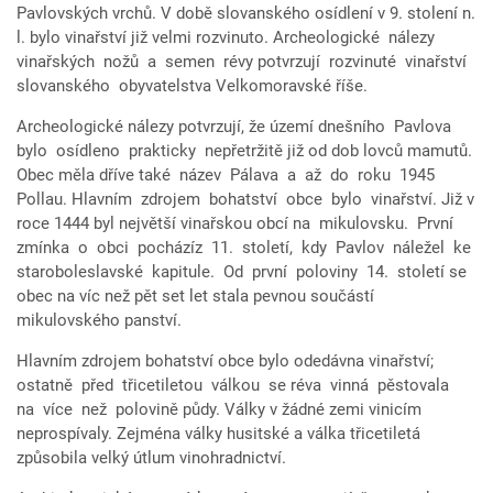
Pavlovských vrchů. V době slovanského osídlení v 9. stolení n.
l. bylo vinařství již velmi rozvinuto. Archeologické nálezy
vinařských nožů a semen révy potvrzují rozvinuté vinařství
slovanského obyvatelstva Velkomoravské říše.
Archeologické nálezy potvrzují, že území dnešního Pavlova
bylo osídleno prakticky nepřetržitě již od dob lovců mamutů.
Obec měla dříve také název Pálava a až do roku 1945
Pollau. Hlavním zdrojem bohatství obce bylo vinařství. Již v
roce 1444 byl největší vinařskou obcí na mikulovsku. První
zmínka o obci pocházíz 11. století, kdy Pavlov náležel ke
staroboleslavské kapitule. Od první poloviny 14. století se
obec na víc než pět set let stala pevnou součástí
mikulovského panství.
Hlavním zdrojem bohatství obce bylo odedávna vinařství;
ostatně před třicetiletou válkou se réva vinná pěstovala
na více než polovině půdy. Války v žádné zemi vinicím
neprospívaly. Zejména války husitské a válka třicetiletá
způsobila velký útlum vinohradnictví.