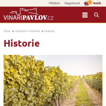
0
Přihlásit
Registrovat
Košík
Úvod
Vinařství v Pavlově
Historie
Historie