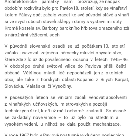
Architektonické památky nám prozrazují, že naopak
obdobím rozkvětu bylo pro Pavlov18. století, kdy se vinařství
kolem Pálavy opět začalo vracet ke své původní slávě a vinaři
si ve svých obcích stavěli sklepy i domy s výstavními štíty.
Kromě kostela sv. Barbory, barokního hřbitova ohrazeného zdí
s nárožními věžicemi, soch
V původně slovanské osadě se už počátkem 13. století
začalo usazovat zejména německy mluvící obyvatelstvo,
které zde žilo až do poválečného odsunu v letech 1945–46.
V období po druhé světové válce do Pavlova přišli čeští
občané. Většinou mladí lidé nepocházeli jen z okolních
obcí, ale také z horských oblastí Kopanic z Bílých Karpat,
Slovácka, Valašska či Vysočiny.
V padesátých letech se vinicím začali věnovat absolventi
z vinařských učňovských, mistrovských a později
technických škol, kteří už měli odborné znalosti. Současně
se zakládaly nové vinice – to už bylo na středním a
vysokém vedení, u něhož se dala použít mechanizace.
V roce 1967 bylo v Pavlově postupně vyklučeno posledních