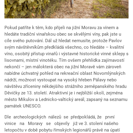
Pokud patříte k těm, kdo přijeli na jižní Moravu za vínem a
hledáte tradiční vinařskou obec se skvělými víny, pak jste u
cíle svého putování. Dál už hledat nemusíte, protože Pavlov
svým návštěvníkům předkládá všechno, co hledáte – kvalitní
víno, osobitý přístup vinařů i výstavné historické vinné sklepy s
lisovnami, místní vinotéku. Tím ovšem přehlídka zajímavostí
nekončí – jen málokterá obec na jižní Moravě vám zároveň
nabídne úchvatný pohled na rekreační oblast Novomlýnských
nádrží, možnost vystoupat na vysoký hřeben Pálavy nebo
návštěvu zříceniny někdejšího strážního zeměpanského hradu
Děvičky ze 13. století. Atraktivní je i nejbližší okolí, zejména
město Mikulov a Lednicko-valtický areál, zapsaný na seznamu
památek UNESCO.
Dle archeologických nálezů se předpokládá, že první
vinice na Moravy se objevily již ve 3. stolení našeho
letopočtu v době pobytu římských legionářů právě na úpatí