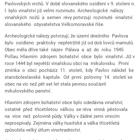
Pavlovských vrchů. V době slovanského osídlení v 9. stolení n.
l. bylo vinařství již velmi rozvinuto. Archeologické nálezy
vinařských nožů a semen révy potvrzují rozvinuté vinařství
slovanského obyvatelstva Velkomoravské říše.
Archeologické nálezy potvrzují, že území dnešního Pavlova
bylo osídleno prakticky nepřetržitě již od dob lovců mamutů.
Obec měla dříve také název Pálava a až do roku 1945
Pollau. Hlavním zdrojem bohatství obce bylo vinařství. Již v
roce 1444 byl největší vinařskou obcí na mikulovsku. První
zmínka o obci pocházíz 11. století, kdy Pavlov náležel ke
staroboleslavské kapitule. Od první poloviny 14. století se
obec na víc než pět set let stala pevnou součástí
mikulovského panství.
Hlavním zdrojem bohatství obce bylo odedávna vinařství;
ostatně před třicetiletou válkou se réva vinná pěstovala
na více než polovině půdy. Války v žádné zemi vinicím
neprospívaly. Zejména války husitské a válka třicetiletá
způsobila velký útlum vinohradnictví.