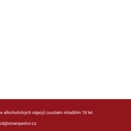
je alkoholických nápojů osobám mladším 18 let
od@vinaripavlov.cz