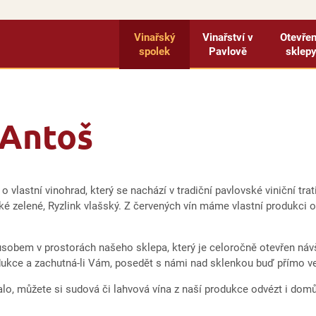
Vinařský
Vinařství v
Otevře
spolek
Pavlově
sklep
 Antoš
 vlastní vinohrad, který se nachází v tradiční pavlovské viniční trat
ké zelené, Ryzlink vlašský. Z červených vín máme vlastní produkci 
působem v prostorách našeho sklepa, který je celoročně otevřen ná
odukce a zachutná-li Vám, posedět s námi nad sklenkou buď přímo ve
o, můžete si sudová či lahvová vína z naší produkce odvézt i domů