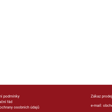
ní podmínky
Zákaz prode
ční řád
e-mail: obch
ochrany osobních údajů