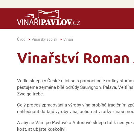
Úvod
Vinařský spolek
Vinaři
Vinařství Roman
Vedle sklepa v České ulici se s pomocí celé rodiny starám o
pěstujeme zejména bílé odrůdy Sauvignon, Palava, Veltlíns
Zweigeltrebe.
Celý proces zpracování a výroby vína probíhá tradičním z
nahlédnout do tajů výroby vína, ochutnat vzorky z naší pr
A aby se Vám po Pavlově a Antošově sklepu tolik nestýskal
košt, ať už jste kdekoliv!