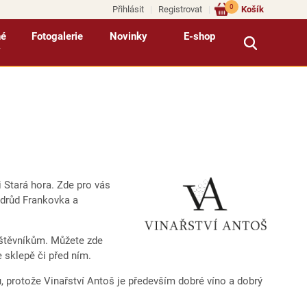
0
Přihlásit
Registrovat
Košík
né
Fotogalerie
Novinky
E-shop
y
i Stará hora. Zde pro vás
odrůd Frankovka a
vštěvníkům. Můžete zde
 sklepě či před ním.
, protože Vinařství Antoš je především dobré víno a dobrý