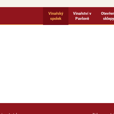
Vinařský
Vinařství v
Otevře
spolek
Pavlově
sklep