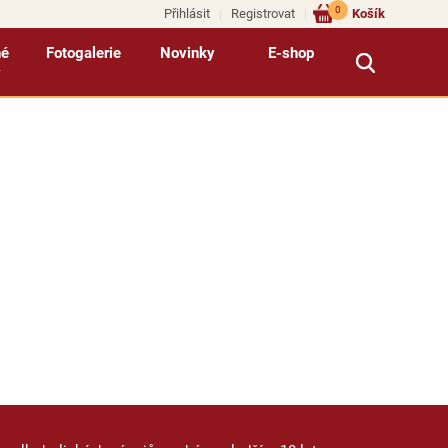
0
Přihlásit
Registrovat
Košík
né
Fotogalerie
Novinky
E-shop
y