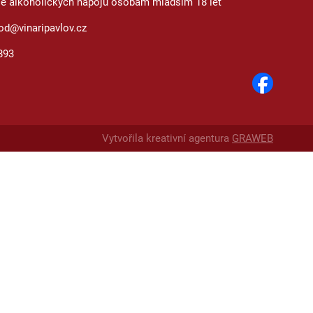
je alkoholických nápojů osobám mladším 18 let
od@vinaripavlov.cz
893
Vytvořila kreativní agentura
GRAWEB