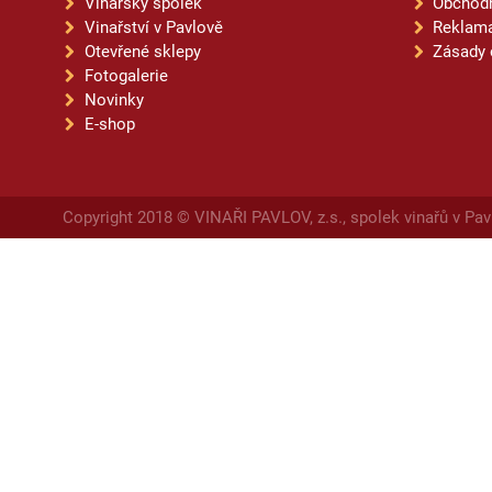
Vinařský spolek
Obchod
Vinařství v Pavlově
Reklama
Otevřené sklepy
Zásady 
Fotogalerie
Novinky
E-shop
Copyright 2018 © VINAŘI PAVLOV, z.s., spolek vinařů v Pav