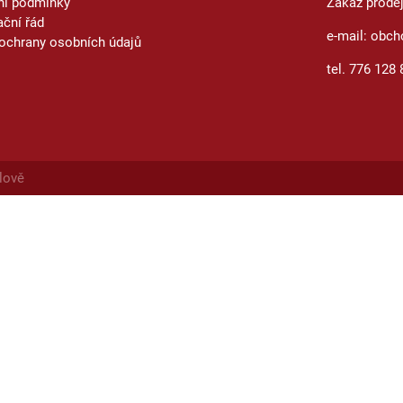
ní podmínky
Zákaz prode
ční řád
e-mail: obch
ochrany osobních údajů
tel. 776 128 
lově