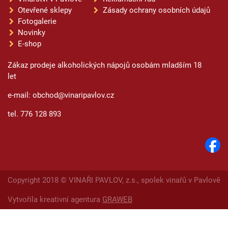
Otevřené sklepy
Zásady ochrany osobních údajů
Fotogalerie
Novinky
E-shop
Zákaz prodeje alkoholických nápojů osobám mladším 18
let
e-mail: obchod@vinaripavlov.cz
tel. 776 128 893
Copyright 2018 © VINAŘI PAVLOV, z.s., spolek vinařů v Pavlově
Vytvořila kreativní agentura
GRAWEB