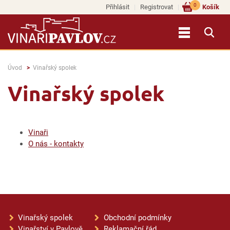
0
Přihlásit
Registrovat
Košík
Úvod
Vinařský spolek
Vinařský spolek
Vinaři
O nás - kontakty
Vinařský spolek
Obchodní podmínky
Vinařství v Pavlově
Reklamační řád