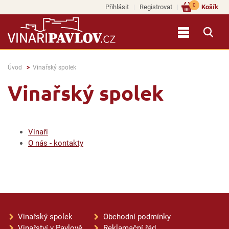
0
Přihlásit
Registrovat
Košík
Úvod
Vinařský spolek
Vinařský spolek
Vinaři
O nás - kontakty
Vinařský spolek
Obchodní podmínky
Vinařství v Pavlově
Reklamační řád