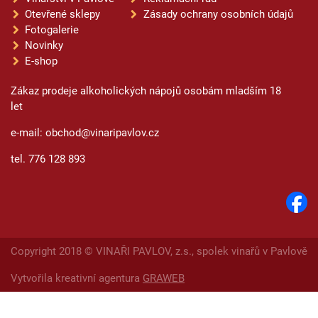
Otevřené sklepy
Zásady ochrany osobních údajů
Fotogalerie
Novinky
E-shop
Zákaz prodeje alkoholických nápojů osobám mladším 18
let
e-mail: obchod@vinaripavlov.cz
tel. 776 128 893
Copyright 2018 © VINAŘI PAVLOV, z.s., spolek vinařů v Pavlově
Vytvořila kreativní agentura
GRAWEB