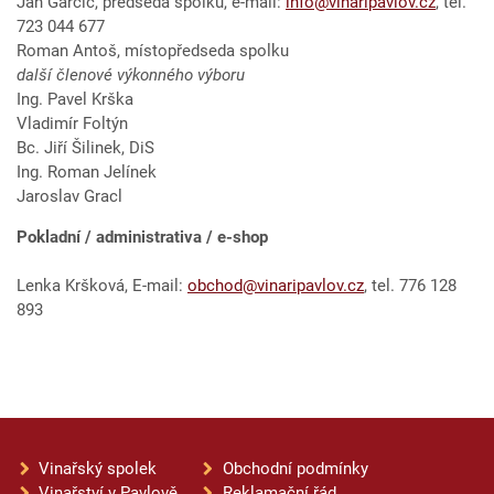
Jan Garčic, předseda spolku, e-mail:
info@vinaripavlov.cz
, tel.
723 044 677
Roman Antoš, místopředseda spolku
další členové výkonného výboru
Ing. Pavel Krška
Vladimír Foltýn
Bc. Jiří Šilinek, DiS
Ing. Roman Jelínek
Jaroslav Gracl
Pokladní / administrativa / e-shop
Lenka Kršková, E-mail:
obchod@vinaripavlov.cz
, tel. 776 128
893
Vinařský spolek
Obchodní podmínky
Vinařství v Pavlově
Reklamační řád