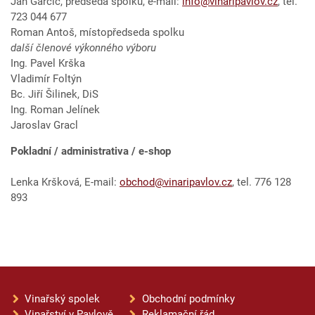
Jan Garčic, předseda spolku, e-mail:
info@vinaripavlov.cz
, tel.
723 044 677
Roman Antoš, místopředseda spolku
další členové výkonného výboru
Ing. Pavel Krška
Vladimír Foltýn
Bc. Jiří Šilinek, DiS
Ing. Roman Jelínek
Jaroslav Gracl
Pokladní / administrativa / e-shop
Lenka Kršková, E-mail:
obchod@vinaripavlov.cz
, tel. 776 128
893
Vinařský spolek
Obchodní podmínky
Vinařství v Pavlově
Reklamační řád