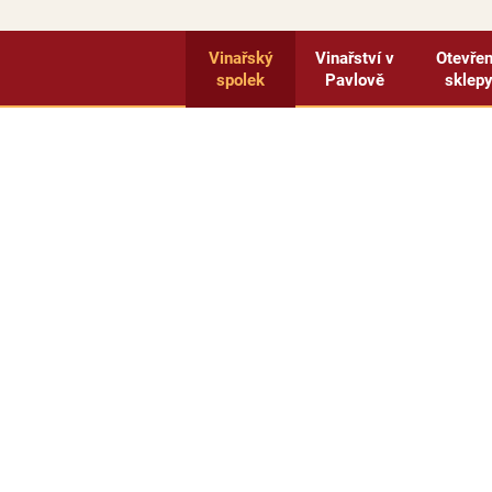
Vinařský
Vinařství v
Otevře
spolek
Pavlově
sklep