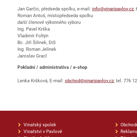
Jan Garčic, předseda spolku, e-mail:
info@vinaripavlov.cz
,
Roman Antoš, místopředseda spolku
další členové výkonného výboru
Ing. Pavel Krška
Vladimír Foltýn
Bc. Jiří Šilinek, DiS
Ing. Roman Jelínek
Jaroslav Gracl
Pokladní / administrativa / e-shop
Lenka Kršková, E-mail:
obchod@vinaripavlov.cz
, tel. 776 1
Vinařský spolek
Obchod
Vinařství v Pavlově
Reklama