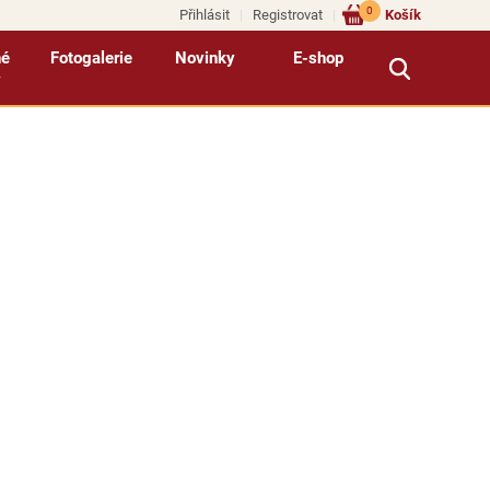
0
Přihlásit
Registrovat
Košík
né
Fotogalerie
Novinky
E-shop
y