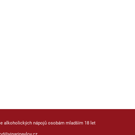
je alkoholických nápojů osobám mladším 18 let
od@vinaripavlov.cz