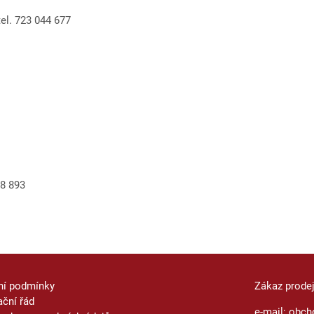
 tel. 723 044 677
28 893
ní podmínky
Zákaz prode
ční řád
e-mail: obch