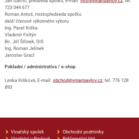
Jan Garčic, předseda spolku, e-mail:
info@vinaripavlov.cz
, tel.
723 044 677
Roman Antoš, místopředseda spolku
další členové výkonného výboru
Ing. Pavel Krška
Vladimír Foltýn
Bc. Jiří Šilinek, DiS
Ing. Roman Jelínek
Jaroslav Gracl
Pokladní / administrativa / e-shop
Lenka Kršková, E-mail:
obchod@vinaripavlov.cz
, tel. 776 128
893
Vinařský spolek
Obchodní podmínky
Vinařství v Pavlově
Reklamační řád