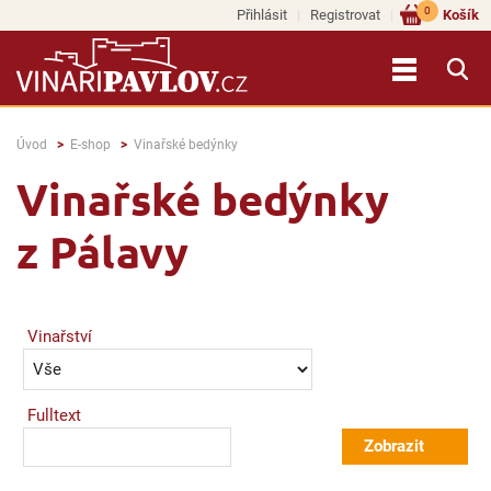
0
Přihlásit
Registrovat
Košík
Úvod
E-shop
Vinařské bedýnky
Vinařské bedýnky
z Pálavy
Vinařství
Fulltext