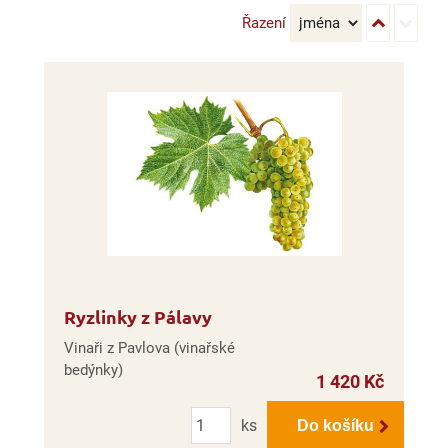
Řazení
Ryzlinky z Pálavy
Vinaři z Pavlova (vinařské
bedýnky)
1 420 Kč
Počet
ks
Do košíku