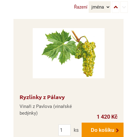
Řazení
Ryzlinky z Pálavy
Vinaři z Pavlova (vinařské
bedýnky)
1 420 Kč
Počet
ks
Do košíku