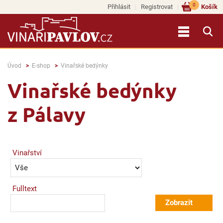
0
Přihlásit
Registrovat
Košík
Úvod
E-shop
Vinařské bedýnky
Vinařské bedýnky
z Pálavy
Vinařství
Fulltext