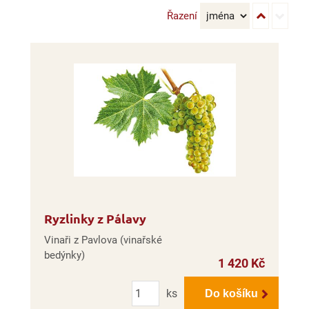
Řazení
Ryzlinky z Pálavy
Vinaři z Pavlova (vinařské
bedýnky)
1 420 Kč
Počet
ks
Do košíku