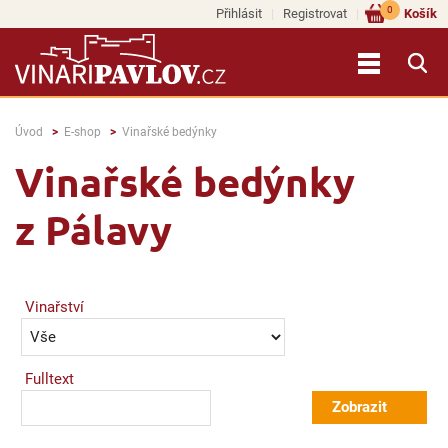
0
Přihlásit
Registrovat
Košík
Úvod
E-shop
Vinařské bedýnky
Vinařské bedýnky
z Pálavy
Vinařství
Fulltext