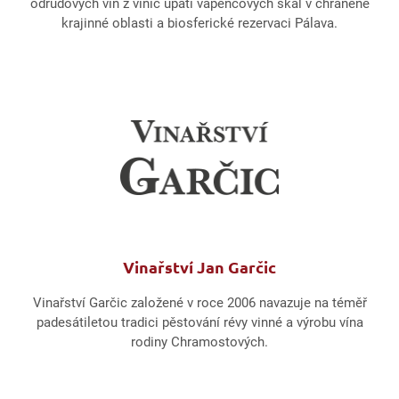
odrůdových vín z vinic úpatí vápencových skal v chráněné
krajinné oblasti a biosferické rezervaci Pálava.
Vinařství Jan Garčic
Vinařství Garčic založené v roce 2006 navazuje na téměř
padesátiletou tradici pěstování révy vinné a výrobu vína
rodiny Chramostových.