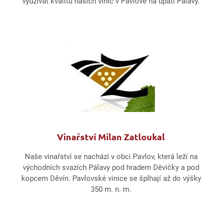
využívat kvalitu našich vinic v Pavlově na úpatí Pálavy.
Vinařství Milan Zatloukal
Naše vinařství se nachází v obci Pavlov, která leží na
východních svazích Pálavy pod hradem Děvičky a pod
kopcem Děvín. Pavlovské vinice se šplhají až do výšky
350 m. n. m.