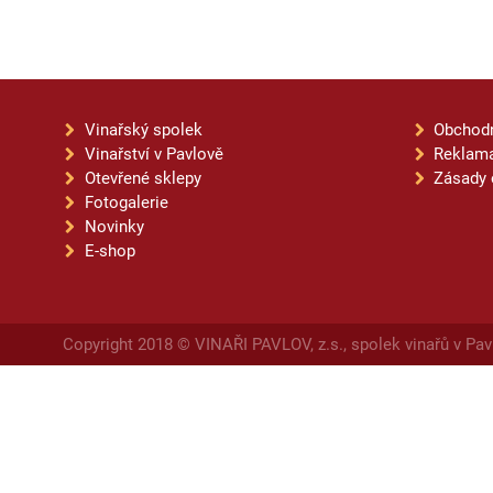
Vinařský spolek
Obchod
Vinařství v Pavlově
Reklama
Otevřené sklepy
Zásady 
Fotogalerie
Novinky
E-shop
Copyright 2018 © VINAŘI PAVLOV, z.s., spolek vinařů v Pav