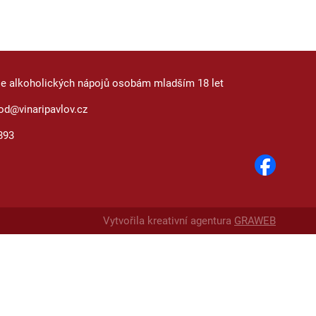
je alkoholických nápojů osobám mladším 18 let
od@vinaripavlov.cz
893
Vytvořila kreativní agentura
GRAWEB