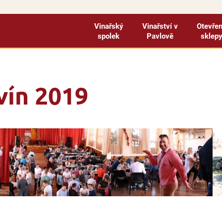
Vinařský
Vinařství v
Otevře
spolek
Pavlově
sklep
vín 2019