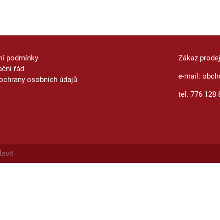
ní podmínky
Zákaz prode
ční řád
e-mail: obch
ochrany osobních údajů
tel. 776 128 
lově