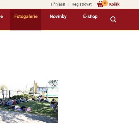
0
Přihlásit
Registrovat
Košík
né
Fotogalerie
Novinky
E-shop
y