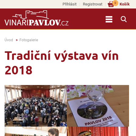
0
Přihlásit
Registrovat
Košík
Úvod
Fotogalerie
Tradiční výstava vín
2018