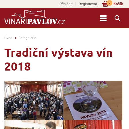
0
Přihlásit
Registrovat
Košík
Úvod
Fotogalerie
Tradiční výstava vín
2018