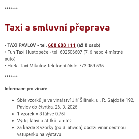
*******
Taxi a smluvní přeprava
• TAXI PAVLOV - tel.
608 688 111
(až 8 osob)
• Fun Taxi Hustopeče - tel. 602506607 (7, 6 nebo 4 místné
auto)
• HuRa Taxi Mikulov, telefonní číslo 773 059 535
*******
Informace pro vinaře
Sběr vzorků je ve vinařství Jiří Šilinek, ul. R. Gajdoše 192,
Pavlov do čtvrtka, 26. 3. 2026
1 vzorek = 3 láhve 0,75l
Výdej láhví a štítků tamtéž
za každé 3 vzorky (po 3 láhvích) obdrží vinař čestnou
vstupenku na výstavu