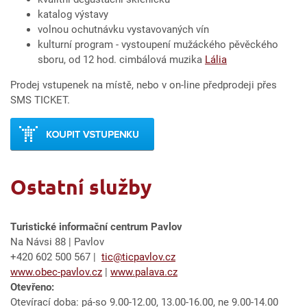
katalog výstavy
volnou ochutnávku vystavovaných vín
kulturní program - vystoupení mužáckého pěvěckého
sboru, od 12 hod. cimbálová muzika
Lália
Prodej vstupenek na místě, nebo v on-line předprodeji přes
SMS TICKET.
Ostatní služby
Turistické informační centrum Pavlov
Na Návsi 88 | Pavlov
+420 602 500 567 |
tic@ticpavlov.cz
www.obec-pavlov.cz
|
www.palava.cz
Otevřeno:
Otevírací doba: pá-so 9.00-12.00, 13.00-16.00, ne 9.00-14.00