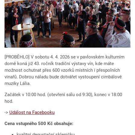
[PROBĚHLO] V sobotu 4. 4. 2026 se v pavlovském kulturním
domě koná již 43. ročník tradiční výstavy vín, kde máte
možnost ochutnat přes 600 vzorků místních i přespolních
vinařů. Dobrou náladu bude dotvářet vystoupení cimbálové
muziky Lália.
Začátek v 10:00 hod. (otevření sálu od 9:30), konec v 18:00
hod.
->
Událost na Facebooku
Cena vstupného 500 Kč obsahuje:
kvalitní degustační skleničku