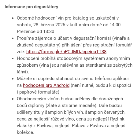
Informace pro degustátory
Odborné hodnocení vín pro katalog se uskuteční v
sobotu, 28. března 2026 v kulturním domě od 14:00.
Prezence od 13:30
Prosíme zájemce o účast v degustační komisi (vinaře a
zkušené degustátory) přihlášení přes registrační fomulář
zde:
https://forms.gle/nPCJMDJcpeicuTT38
Hodnocení probíhá stobodovým systémem anonymním
způsobem (vína jsou nalévána asistentkami ze zakrytých
láhví).
Můžete si dopředu stáhnout do svého telefonu aplikaci
na
hodnocení pro Android
(není nutné, budou k dispozici
i papírové formuláře)
Ohodnoceným vínům budou uděleny dle dosažených
bodů diplomy (zlaté a stříbrné medaile). Dále budou
uděleny tituly šampion bílých vín, šampion červených,
cena za nejlepší růžové víno, cena za nejlepší Ryzlink
vlašský z Pavlova, nejlepší Pálavu z Pavlova a nejlepší
kolekce.