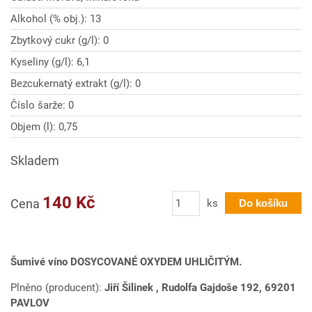
Alkohol (% obj.): 13
Zbytkový cukr (g/l): 0
Kyseliny (g/l): 6,1
Bezcukernatý extrakt (g/l): 0
Číslo šarže: 0
Objem (l): 0,75
Skladem
Počet
140 Kč
Cena
ks
Do košíku
Šumivé víno DOSYCOVANÉ OXYDEM UHLIČITÝM.
Plněno (producent):
Jiří Šilinek , Rudolfa Gajdoše 192, 69201
PAVLOV