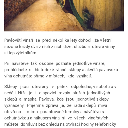
Pavlovští vinaři se před několika lety dohodli, že v letní
sezoně každý dva z nich z nich držet službu a otevře vinný
sklep výletníkům.
Při návštěvě tak osobně poznáte jednotlivé vinaře,
prohlédnete si historické vinné sklepy a skvělá pavlovská
vína ochutnáte přímo v místech, kde vznikají.
Sklepy jsou otevřeny v pátek odpoledne, v sobotu a v
neděli. Níže je k dispozici rozpis služeb jednotlivých
sklepů a mapka Pavlova, kde jsou jednotlivé sklepy
vyznačeny. Příjemná zpráva je, že řada sklepů mívá
otevřeno i mimo garantované termíny a návštěvu s
ochutnávkou a nákupem vína si ve všech vinařstvích
můžete domluvit bez ohledu na otvírací hodiny telefonicky