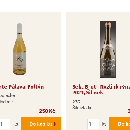
nte Pálava, Foltýn
Sekt Brut - Ryzlink rýn
2021, Šilinek
losladké
brut
ladimír
Šilinek Jiří
250 Kč
Počet
Počet
ks
ks
Do košíku
Do k