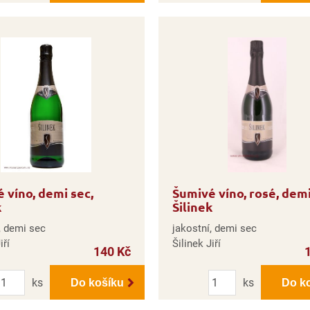
 víno, demi sec,
Šumivé víno, rosé, demi
k
Šilinek
, demi sec
jakostní, demi sec
iří
Šilinek Jiří
140 Kč
Počet
Počet
ks
ks
Do košíku
Do k