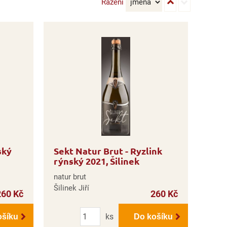
Řazení
ský
Sekt Natur Brut - Ryzlink
rýnský 2021, Šilinek
natur brut
Šilinek Jiří
260 Kč
260 Kč
Počet
ks
ošíku
Do košíku