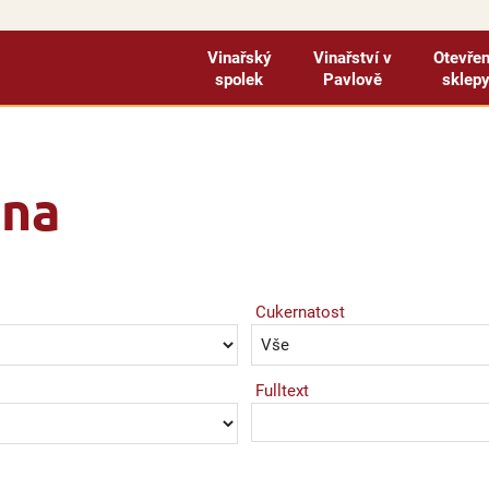
Vinařský
Vinařství v
Otevře
spolek
Pavlově
sklep
ína
Cukernatost
Fulltext