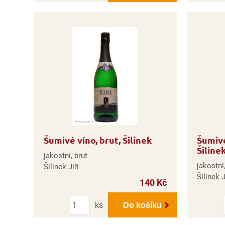
Šumivé víno, brut, Šilinek
Šumivé
Šiline
jakostní, brut
jakostní
Šilinek Jiří
Šilinek J
140 Kč
Počet
ks
Do košíku