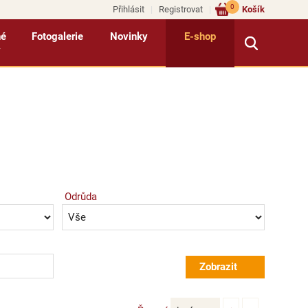
0
Přihlásit
Registrovat
Košík
né
Fotogalerie
Novinky
E-shop
y
Odrůda