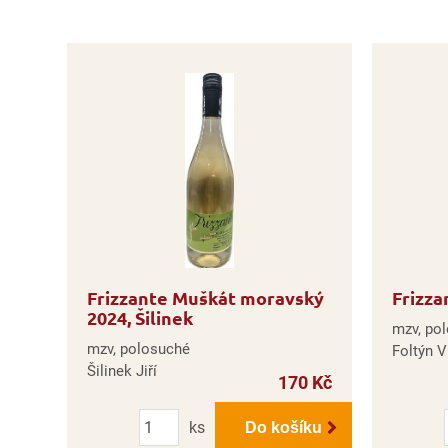
Frizzante Muškát moravský
Frizza
2024, Šilinek
mzv, po
mzv, polosuché
Foltýn V
Šilinek Jiří
170 Kč
Počet
ks
Do košíku