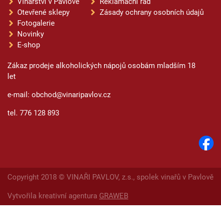
Vinařství v Pavlově
Reklamační řád
Otevřené sklepy
Zásady ochrany osobních údajů
Fotogalerie
Novinky
E-shop
Zákaz prodeje alkoholických nápojů osobám mladším 18
let
e-mail: obchod@vinaripavlov.cz
tel. 776 128 893
Copyright 2018 © VINAŘI PAVLOV, z.s., spolek vinařů v Pavlově
Vytvořila kreativní agentura
GRAWEB