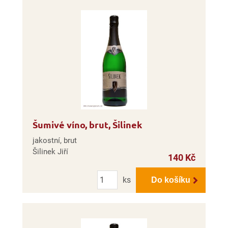
Šumivé víno, brut, Šilinek
jakostní, brut
Šilinek Jiří
140 Kč
Počet
ks
Do košíku