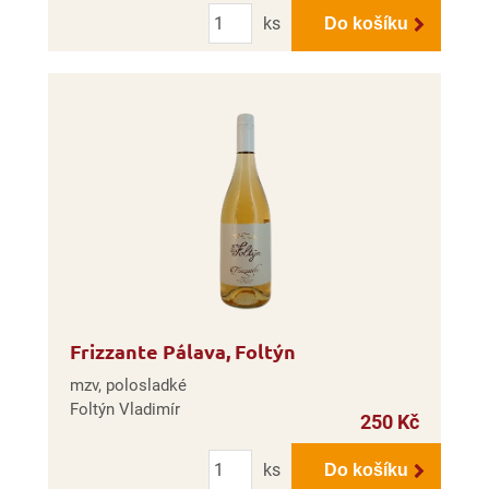
Počet
ks
Do košíku
Frizzante Pálava, Foltýn
mzv, polosladké
Foltýn Vladimír
250 Kč
Počet
ks
Do košíku