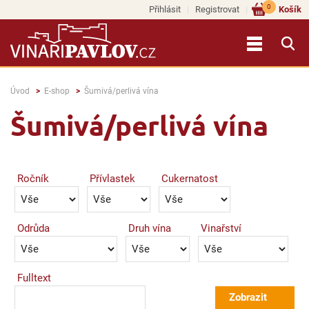
0
Přihlásit
Registrovat
Košík
Úvod
E-shop
Šumivá/perlivá vína
Šumivá/perlivá vína
Ročník
Přívlastek
Cukernatost
Odrůda
Druh vína
Vinařství
Fulltext