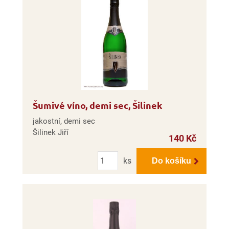
Šumivé víno, demi sec, Šilinek
jakostní, demi sec
Šilinek Jiří
140 Kč
Počet
ks
Do košíku