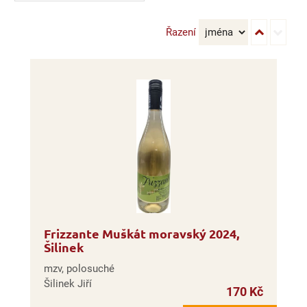
Řazení
Frizzante Muškát moravský 2024,
Šilinek
mzv, polosuché
Šilinek Jiří
170 Kč