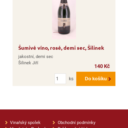
Šumivé víno, rosé, demi sec, Šilinek
jakostní, demi sec
Šilinek Jiří
140 Kč
Počet
ks
Do košíku
Vinařský spolek
Obchodní podmínky