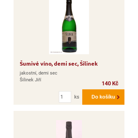
Šumivé víno, demi sec, Šilinek
jakostní, demi sec
Šilinek Jiří
140 Kč
Počet
ks
Do košíku