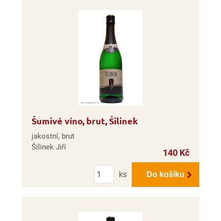
Šumivé víno, brut, Šilinek
jakostní, brut
Šilinek Jiří
140 Kč
Počet
ks
Do košíku