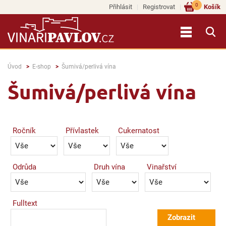
0
Přihlásit
Registrovat
Košík
Úvod
E-shop
Šumivá/perlivá vína
Šumivá/perlivá vína
Ročník
Přívlastek
Cukernatost
Odrůda
Druh vína
Vinařství
Fulltext