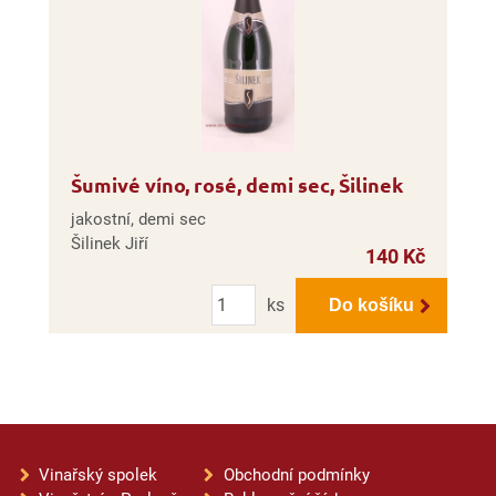
Šumivé víno, rosé, demi sec, Šilinek
jakostní, demi sec
Šilinek Jiří
140 Kč
Počet
ks
Do košíku
Vinařský spolek
Obchodní podmínky