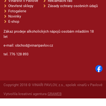
Vinařství v Pavlově
Reklamační řád
Otevřené sklepy
Zásady ochrany osobních údajů
Fotogalerie
Novinky
E-shop
Zákaz prodeje alkoholických nápojů osobám mladším 18
let
e-mail: obchod@vinaripavlov.cz
tel. 776 128 893
Copyright 2018 © VINAŘI PAVLOV, z.s., spolek vinařů v Pavlově
Vytvořila kreativní agentura
GRAWEB