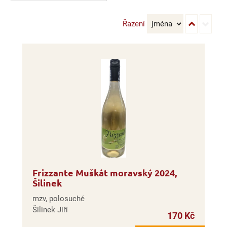
Řazení
Frizzante Muškát moravský 2024,
Šilinek
mzv, polosuché
Šilinek Jiří
170 Kč