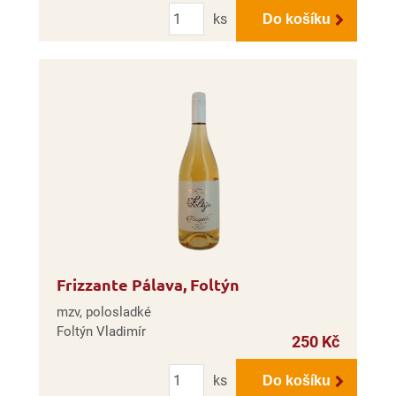
Počet
ks
Do košíku
Frizzante Pálava, Foltýn
mzv, polosladké
Foltýn Vladimír
250 Kč
Počet
ks
Do košíku