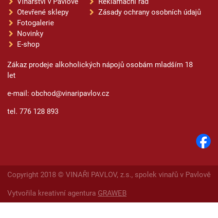
Vinařství v Pavlově
Reklamační řád
Otevřené sklepy
Zásady ochrany osobních údajů
Fotogalerie
Novinky
E-shop
Zákaz prodeje alkoholických nápojů osobám mladším 18
let
e-mail: obchod@vinaripavlov.cz
tel. 776 128 893
Copyright 2018 © VINAŘI PAVLOV, z.s., spolek vinařů v Pavlově
Vytvořila kreativní agentura
GRAWEB