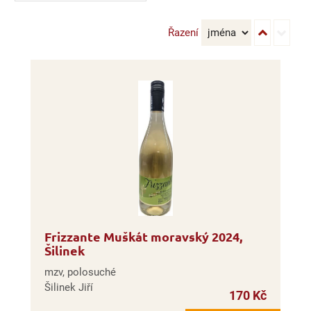
Řazení
Frizzante Muškát moravský 2024,
Šilinek
mzv, polosuché
Šilinek Jiří
170 Kč