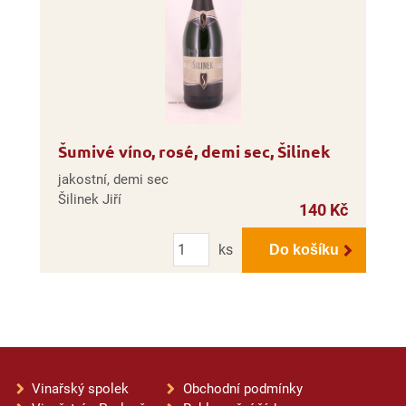
Šumivé víno, rosé, demi sec, Šilinek
jakostní, demi sec
Šilinek Jiří
140 Kč
Počet
ks
Do košíku
Vinařský spolek
Obchodní podmínky