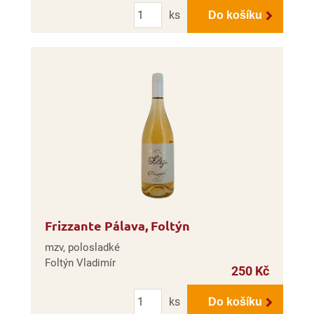
Počet
ks
Do košíku
Frizzante Pálava, Foltýn
mzv, polosladké
Foltýn Vladimír
250 Kč
Počet
ks
Do košíku