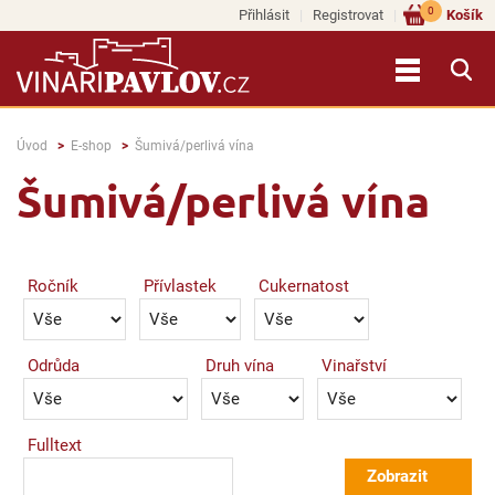
0
Přihlásit
Registrovat
Košík
Úvod
E-shop
Šumivá/perlivá vína
Šumivá/perlivá vína
Ročník
Přívlastek
Cukernatost
Odrůda
Druh vína
Vinařství
Fulltext