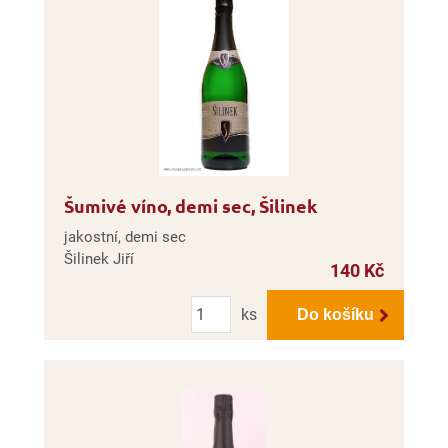
Šumivé víno, demi sec, Šilinek
jakostní, demi sec
Šilinek Jiří
140 Kč
Počet
ks
Do košíku