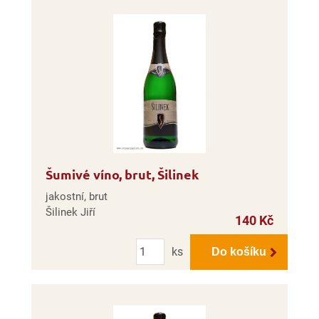
Šumivé víno, brut, Šilinek
jakostní, brut
Šilinek Jiří
140 Kč
Počet
ks
Do košíku