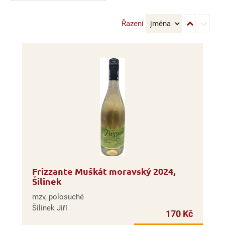
Řazení
Frizzante Muškát moravský 2024,
Šilinek
mzv, polosuché
Šilinek Jiří
170 Kč