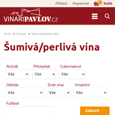
0
Přihlásit
Registrovat
Košík
Úvod
E-shop
Šumivá/perlivá vína
Šumivá/perlivá vína
Ročník
Přívlastek
Cukernatost
Odrůda
Druh vína
Vinařství
Fulltext