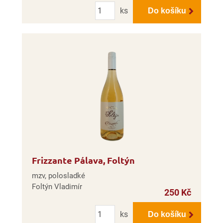
Počet
ks
Do košíku
Frizzante Pálava, Foltýn
mzv, polosladké
Foltýn Vladimír
250 Kč
Počet
ks
Do košíku