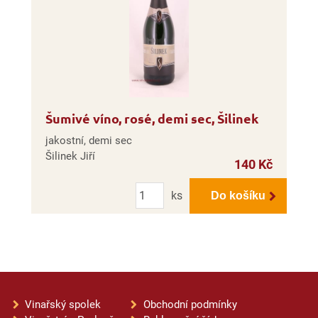
Šumivé víno, rosé, demi sec, Šilinek
jakostní, demi sec
Šilinek Jiří
140 Kč
Počet
ks
Do košíku
Vinařský spolek
Obchodní podmínky