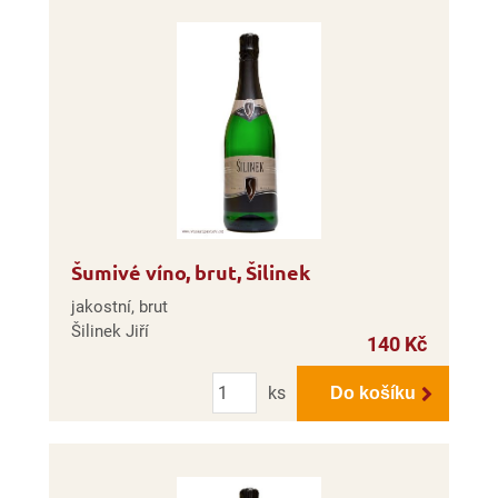
Šumivé víno, brut, Šilinek
jakostní, brut
Šilinek Jiří
140 Kč
Počet
ks
Do košíku