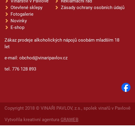
Vinařství v Pavlově
Reklamační řád
Otevřené sklepy
Zásady ochrany osobních údajů
Fotogalerie
Novinky
E-shop
Zákaz prodeje alkoholických nápojů osobám mladším 18
let
e-mail: obchod@vinaripavlov.cz
tel. 776 128 893
Copyright 2018 © VINAŘI PAVLOV, z.s., spolek vinařů v Pavlově
Vytvořila kreativní agentura
GRAWEB