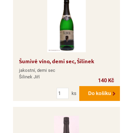
Šumivé víno, demi sec, Šilinek
jakostní, demi sec
Šilinek Jiří
140 Kč
Počet
ks
Do košíku