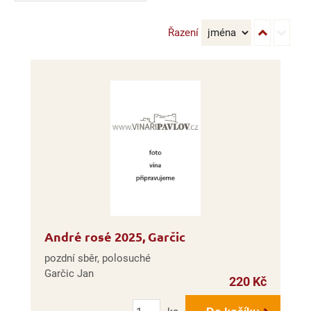
Řazení
André rosé 2025, Garčic
pozdní sběr, polosuché
Garčic Jan
220 Kč
Počet