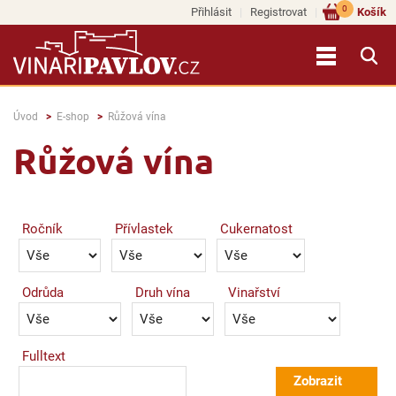
0
Přihlásit
Registrovat
Košík
Úvod
E-shop
Růžová vína
Růžová vína
Ročník
Přívlastek
Cukernatost
Odrůda
Druh vína
Vinařství
Fulltext