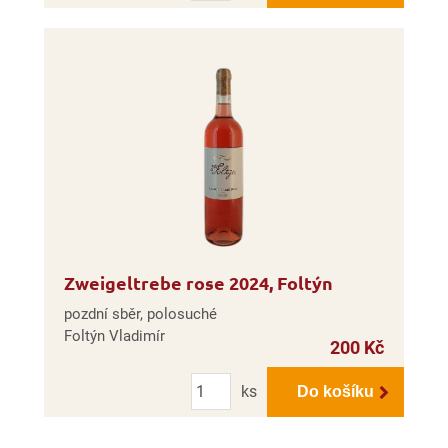
Zweigeltrebe rose 2024, Foltýn
pozdní sběr, polosuché
Foltýn Vladimír
200 Kč
Počet
ks
Do košíku