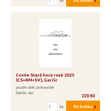
ks
Do košíku
Cuvée Stará hora rosé 2025
(CS+RM+SV), Garčic
pozdní sběr, polosuché
Garčic Jan
220 Kč
Počet
ks
Do košíku