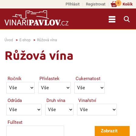
0
Přihlásit
Registrovat
Košík
Úvod
E-shop
Růžová vína
Růžová vína
Ročník
Přívlastek
Cukernatost
Odrůda
Druh vína
Vinařství
Fulltext