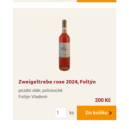
Zweigeltrebe rose 2024, Foltýn
pozdní sběr, polosuché
Foltýn Vladimír
200 Kč
Počet
ks
Do košíku