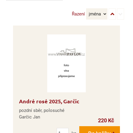
Řazení
André rosé 2025, Garčic
pozdní sběr, polosuché
Garčic Jan
220 Kč
Počet