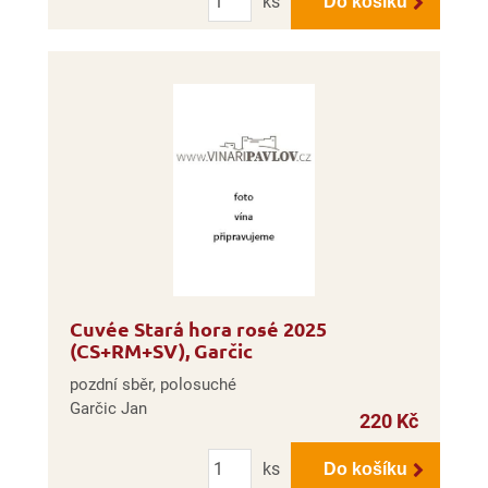
ks
Do košíku
Cuvée Stará hora rosé 2025
(CS+RM+SV), Garčic
pozdní sběr, polosuché
Garčic Jan
220 Kč
Počet
ks
Do košíku