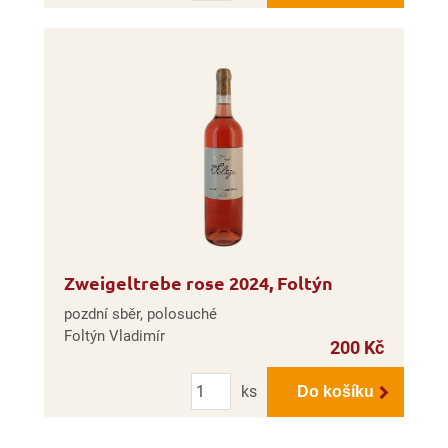
Zweigeltrebe rose 2024, Foltýn
pozdní sběr, polosuché
Foltýn Vladimír
200 Kč
Počet
ks
Do košíku