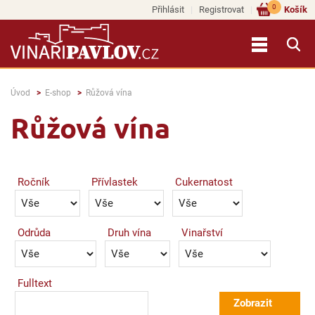
0
Přihlásit
Registrovat
Košík
Úvod
E-shop
Růžová vína
Růžová vína
Ročník
Přívlastek
Cukernatost
Odrůda
Druh vína
Vinařství
Fulltext