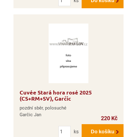
ks
Do košíku
Cuvée Stará hora rosé 2025
(CS+RM+SV), Garčic
pozdní sběr, polosuché
Garčic Jan
220 Kč
Počet
ks
Do košíku