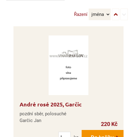
Řazení
André rosé 2025, Garčic
pozdní sběr, polosuché
Garčic Jan
220 Kč
Počet