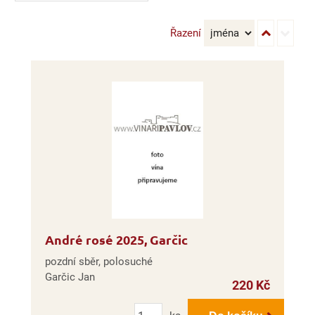
Řazení
André rosé 2025, Garčic
pozdní sběr, polosuché
Garčic Jan
220 Kč
Počet