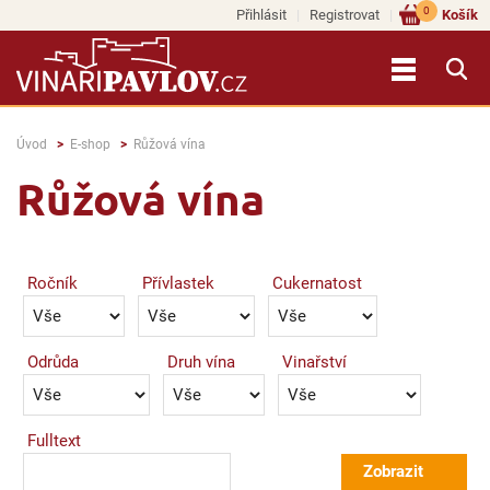
0
Přihlásit
Registrovat
Košík
Úvod
E-shop
Růžová vína
Růžová vína
Ročník
Přívlastek
Cukernatost
Odrůda
Druh vína
Vinařství
Fulltext