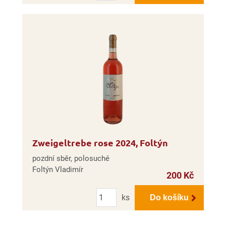
Zweigeltrebe rose 2024, Foltýn
pozdní sběr, polosuché
Foltýn Vladimír
200 Kč
Počet
ks
Do košíku