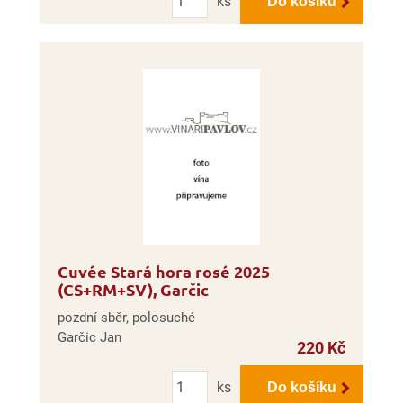
ks
Do košíku
Cuvée Stará hora rosé 2025
(CS+RM+SV), Garčic
pozdní sběr, polosuché
Garčic Jan
220 Kč
Počet
ks
Do košíku