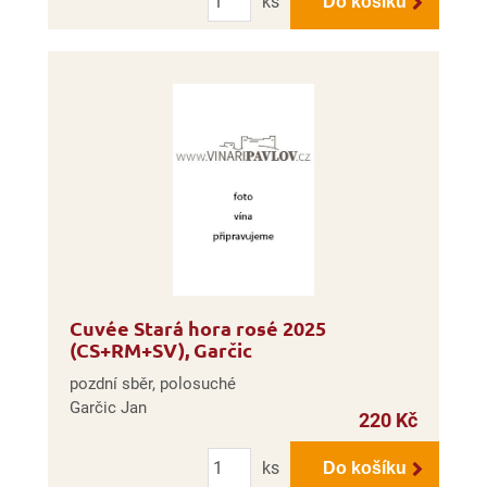
ks
Do košíku
Cuvée Stará hora rosé 2025
(CS+RM+SV), Garčic
pozdní sběr, polosuché
Garčic Jan
220 Kč
Počet
ks
Do košíku