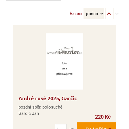
Řazení
André rosé 2025, Garčic
pozdní sběr, polosuché
Garčic Jan
220 Kč
Počet