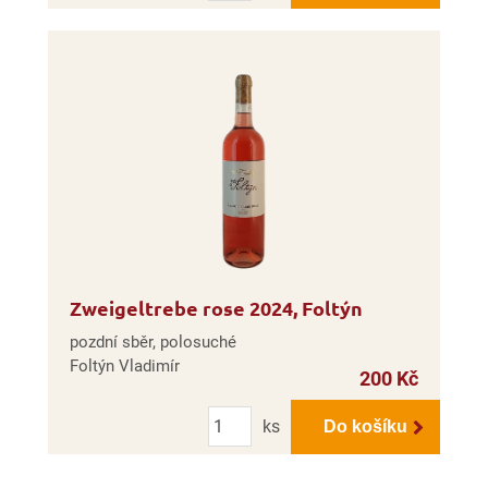
Zweigeltrebe rose 2024, Foltýn
pozdní sběr, polosuché
Foltýn Vladimír
200 Kč
Počet
ks
Do košíku