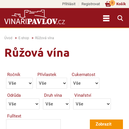
0
Přihlásit
Registrovat
Košík
Úvod
E-shop
Růžová vína
Růžová vína
Ročník
Přívlastek
Cukernatost
Odrůda
Druh vína
Vinařství
Fulltext