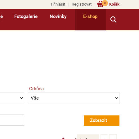
0
Přihlásit
Registrovat
Košík
né
Fotogalerie
Novinky
E-shop
y
Odrůda