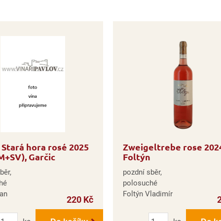
Stará hora rosé 2025
Zweigeltrebe rose 202
+SV), Garčic
Foltýn
běr,
pozdní sběr,
hé
polosuché
Jan
Foltýn Vladimír
220 Kč
Počet
Počet