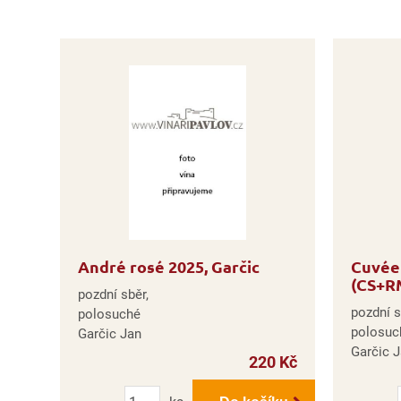
André rosé 2025, Garčic
Cuvée 
(CS+RM
pozdní sběr,
pozdní s
polosuché
polosuc
Garčic Jan
Garčic 
220 Kč
Počet