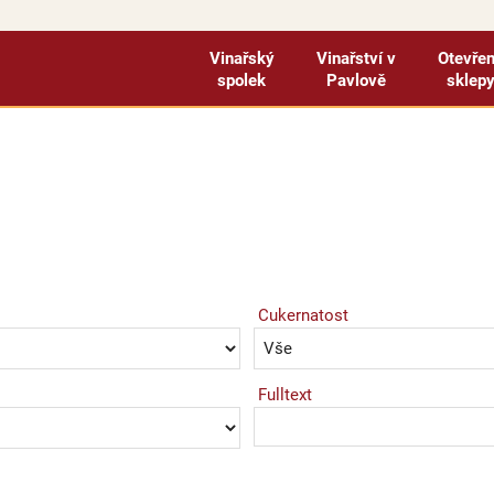
Vinařský
Vinařství v
Otevře
spolek
Pavlově
sklep
Cukernatost
Fulltext