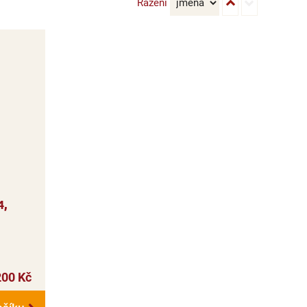
Řazení
4,
200 Kč