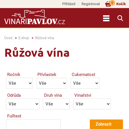
0
Přihlásit
Registrovat
Košík
Úvod
E-shop
Růžová vína
Růžová vína
Ročník
Přívlastek
Cukernatost
Odrůda
Druh vína
Vinařství
Fulltext