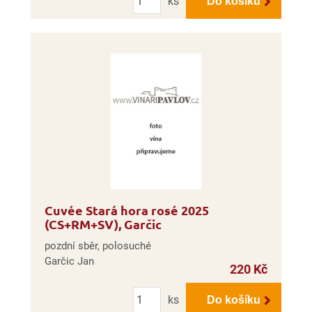
ks
Do košíku
Cuvée Stará hora rosé 2025
(CS+RM+SV), Garčic
pozdní sběr, polosuché
Garčic Jan
220 Kč
Počet
ks
Do košíku