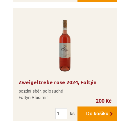
Zweigeltrebe rose 2024, Foltýn
pozdní sběr, polosuché
Foltýn Vladimír
200 Kč
Počet
ks
Do košíku