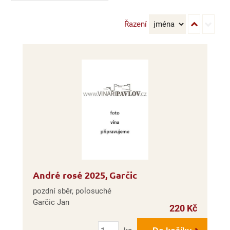
Řazení
André rosé 2025, Garčic
pozdní sběr, polosuché
Garčic Jan
220 Kč
Počet