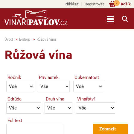
0
Přihlásit
Registrovat
Košík
Úvod
E-shop
Růžová vína
Růžová vína
Ročník
Přívlastek
Cukernatost
Odrůda
Druh vína
Vinařství
Fulltext