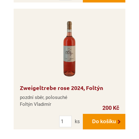
Zweigeltrebe rose 2024, Foltýn
pozdní sběr, polosuché
Foltýn Vladimír
200 Kč
Počet
ks
Do košíku