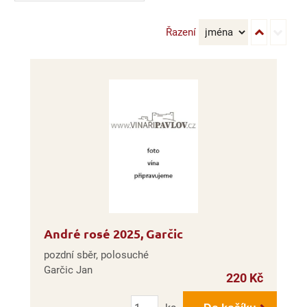
Řazení
André rosé 2025, Garčic
pozdní sběr, polosuché
Garčic Jan
220 Kč
Počet