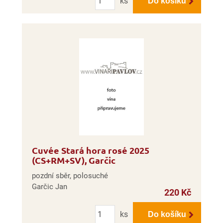
ks
Do košíku
Cuvée Stará hora rosé 2025
(CS+RM+SV), Garčic
pozdní sběr, polosuché
Garčic Jan
220 Kč
Počet
ks
Do košíku