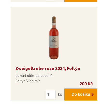
Zweigeltrebe rose 2024, Foltýn
pozdní sběr, polosuché
Foltýn Vladimír
200 Kč
Počet
ks
Do košíku