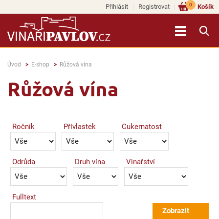
0
Přihlásit
Registrovat
Košík
Úvod
E-shop
Růžová vína
Růžová vína
Ročník
Přívlastek
Cukernatost
Odrůda
Druh vína
Vinařství
Fulltext