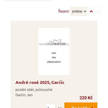
Řazení
André rosé 2025, Garčic
pozdní sběr, polosuché
Garčic Jan
220 Kč
Počet