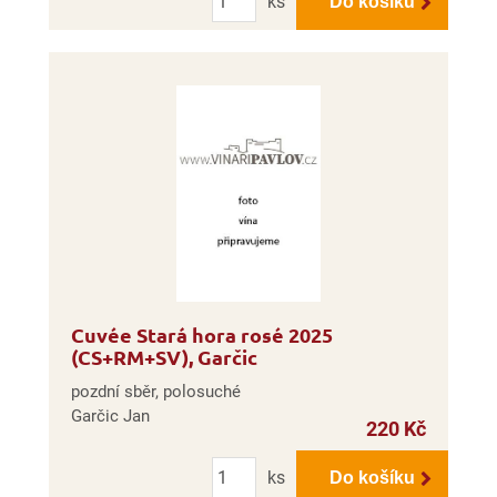
ks
Do košíku
Cuvée Stará hora rosé 2025
(CS+RM+SV), Garčic
pozdní sběr, polosuché
Garčic Jan
220 Kč
Počet
ks
Do košíku