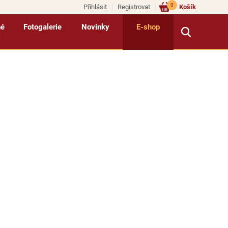
0
Přihlásit
Registrovat
Košík
né
Fotogalerie
Novinky
E-shop
y