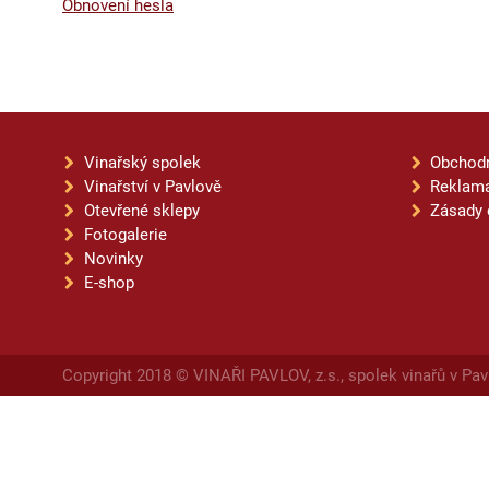
Obnovení hesla
Vinařský spolek
Obchod
Vinařství v Pavlově
Reklama
Otevřené sklepy
Zásady 
Fotogalerie
Novinky
E-shop
Copyright 2018 © VINAŘI PAVLOV, z.s., spolek vinařů v Pav