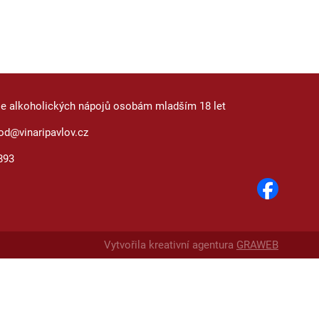
je alkoholických nápojů osobám mladším 18 let
od@vinaripavlov.cz
893
Vytvořila kreativní agentura
GRAWEB