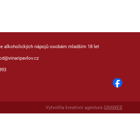
je alkoholických nápojů osobám mladším 18 let
od@vinaripavlov.cz
893
Vytvořila kreativní agentura
GRAWEB