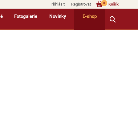
0
Přihlásit
Registrovat
Košík
né
Fotogalerie
Novinky
E-shop
y