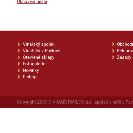
Obnovení hesla
Vinařský spolek
Obchod
Vinařství v Pavlově
Reklama
Otevřené sklepy
Zásady 
Fotogalerie
Novinky
E-shop
Copyright 2018 © VINAŘI PAVLOV, z.s., spolek vinařů v Pav