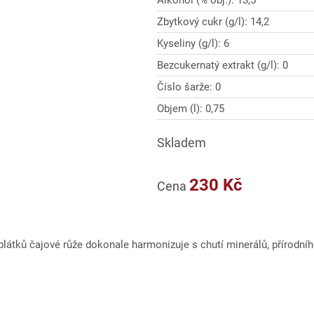
Alkohol (% obj.): 13,5
Zbytkový cukr (g/l): 14,2
Kyseliny (g/l): 6
Bezcukernatý extrakt (g/l): 0
Číslo šarže: 0
Objem (l): 0,75
Skladem
230 Kč
Cena
plátků čajové růže dokonale harmonizuje s chutí minerálů, přírodníh