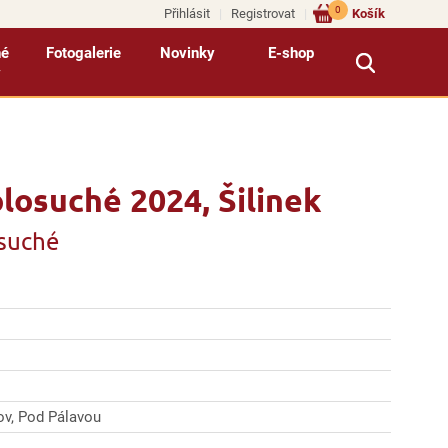
0
Přihlásit
Registrovat
Košík
né
Fotogalerie
Novinky
E-shop
y
losuché 2024, Šilinek
osuché
ov, Pod Pálavou