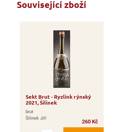
Související zboží
Sekt Brut - Ryzlink rýnský
2021, Šilinek
brut
Šilinek Jiří
260 Kč
Počet