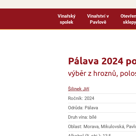
Vinařský
Vinařství v
Otevře
spolek
Pavlově
sklep
Pálava 2024 po
výběr z hroznů, pol
Šilinek Jiří
Ročník: 2024
Odrůda: Pálava
Druh vína: bílé
Oblast: Morava, Mikulovská, Pavl