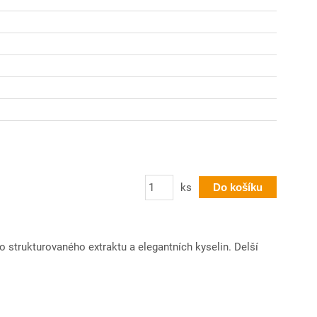
Počet
ks
Do košíku
o strukturovaného extraktu a elegantních kyselin. Delší