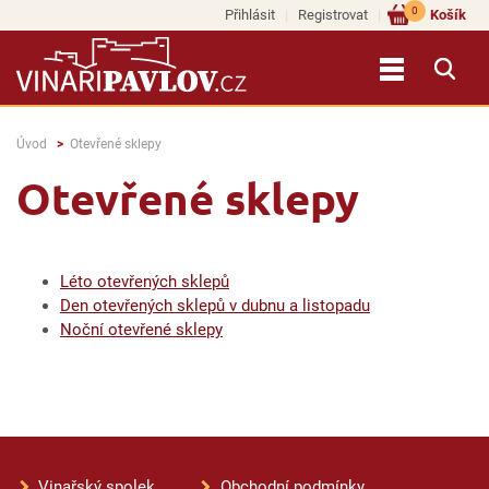
0
Přihlásit
Registrovat
Košík
Úvod
Otevřené sklepy
Otevřené sklepy
Léto otevřených sklepů
Den otevřených sklepů v dubnu a listopadu
Noční otevřené sklepy
Vinařský spolek
Obchodní podmínky