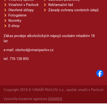
Vinařství v Pavlově
Reklamační řád
Otevřené sklepy
Zásady ochrany osobních údajů
Fotogalerie
Novinky
E-shop
Zákaz prodeje alkoholických nápojů osobám mladším 18
let
e-mail: obchod@vinaripavlov.cz
tel. 776 128 893
Copyright 2018 © VINAŘI PAVLOV, z.s., spolek vinařů v Pavlově
Vytvořila kreativní agentura
GRAWEB